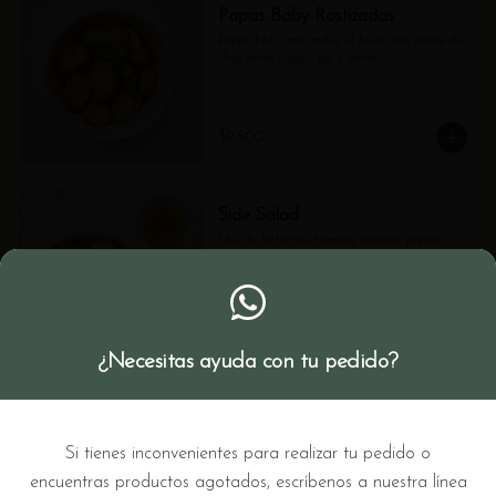
Papas Baby Rostizadas
Papas baby rostizadas al horno con aceite de 
oliva extra virgen, ajo y romero.
$9.500
Side Salad
Mix de lechugas, tomates uvalina, pepino 
europeo, rábano, semillas de girasol tostadas 
y vinagreta de shallots.
$18.900
¿Necesitas ayuda con tu pedido?
Postres
Si tienes inconvenientes para realizar tu pedido o
encuentras productos agotados, escríbenos a nuestra línea
Galleta Melcochuda de