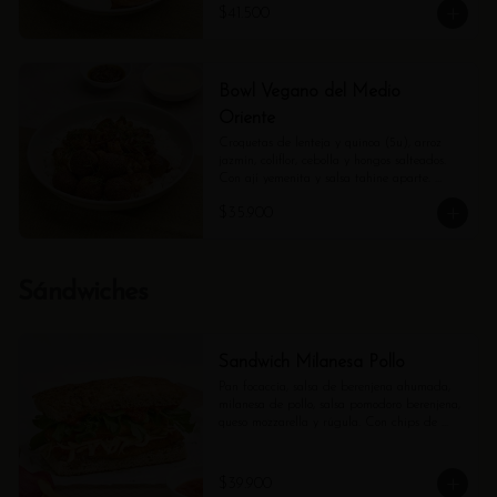
$41.500
Bowl Vegano del Medio
Oriente
Croquetas de lenteja y quinoa (5u), arroz 
jazmín, coliflor, cebolla y hongos salteados. 
Con ají yemenita y salsa tahine aparte. 
(Contiene ajonjolí).
$35.900
Sándwiches
Sandwich Milanesa Pollo
Pan focaccia, salsa de berenjena ahumada, 
milanesa de pollo, salsa pomodoro berenjena, 
queso mozzarella y rúgula. Con chips de 
tubérculos.
$39.900