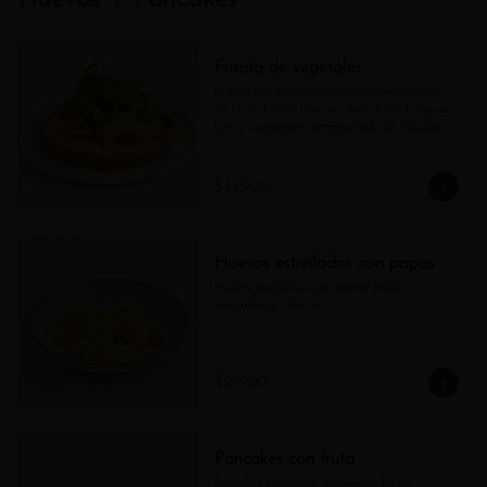
Huevos Y Pancakes
Fritata de vegetales
Fritata de vegetales rostizados con camote, 
zucchini, brócoli, tomate deshidratado, queso 
feta y parmesano, acompañado de rugulas 
aderezadas con vinagreta citrica.
$34.900
Huevos estrellados con papas
Huevos estrellados con papas baby 
rostizadas y cebollin
$29.900
Pancakes con fruta
Pancakes esponjosos acompañados de 