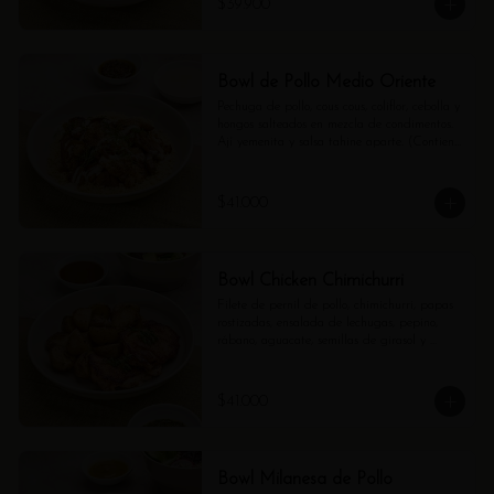
$39.900
Bowl de Pollo Medio Oriente
Pechuga de pollo, cous cous, coliflor, cebolla y 
hongos salteados en mezcla de condimentos. 
Ají yemenita y salsa tahine aparte. (Contiene 
ajonjolí).
$41.000
Bowl Chicken Chimichurri
Filete de pernil de pollo, chimichurri, papas 
rostizadas, ensalada de lechugas, pepino, 
rábano, aguacate, semillas de girasol y 
vinagreta de balsámico.
$41.000
Bowl Milanesa de Pollo