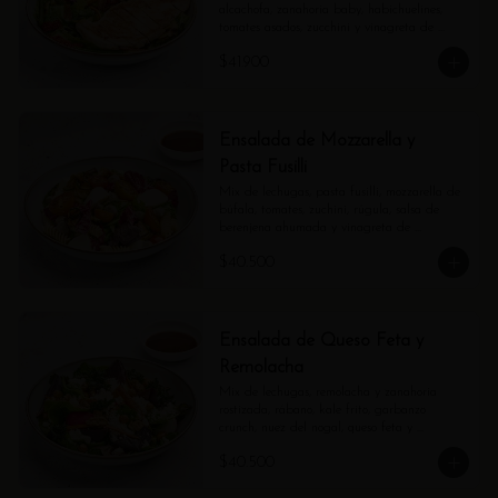
alcachofa, zanahoria baby, habichuelines, 
tomates asados, zucchini y vinagreta de 
estragón.
$41.900
Ensalada de Mozzarella y
Pasta Fusilli
Mix de lechugas, pasta fusilli, mozzarella de 
búfala, tomates, zuchini, rúgula, salsa de 
berenjena ahumada y vinagreta de 
balsámico.
$40.500
Ensalada de Queso Feta y
Remolacha
Mix de lechugas, remolacha y zanahoria 
rostizada, rábano, kale frito, garbanzo 
crunch, nuez del nogal, queso feta y 
vinagreta de balsámico.
$40.500