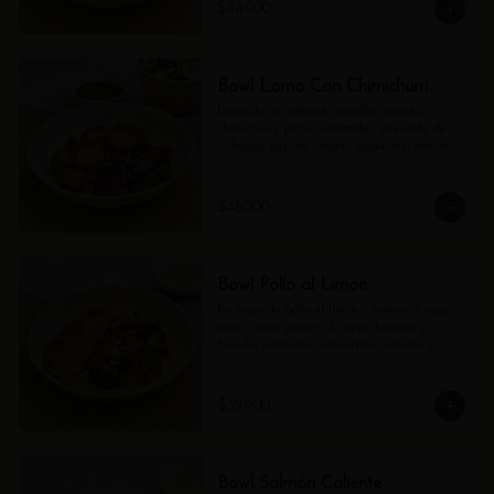
$44.900
Bowl Lomo Con Chimichurri
Lomo de res salteado, cebolla morada, 
chimichurri, papas rostizadas, ensalada de 
lechugas, pepino, rábano, aguacate, semillas 
de girasol y vinagreta de balsámico.
$48.000
Bowl Pollo al Limon
Pechuga de pollo al limón y pimienta, cous 
cous o arroz jazmín al vapor, batatas y 
brócolis rostizados, almendras tostadas y 
mayo verde.
$39.900
Bowl Salmón Caliente