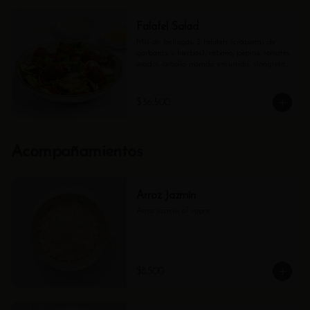
Falafel Salad
Mix de lechugas, 5 falafels (croquetas de 
garbanzo y hierbas), rábano, pepino, tomates 
asados, cebolla morada encurtida, vinagreta 
cítrica y Tzatziki.
$36.500
Acompañamientos
Arroz Jazmín
Arroz jazmín al vapor.
$8.500