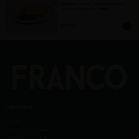
arándanos, banano y fresas, con opción de 
dulce de leche o miel de maple.
$25.900
Conócenos
Ubicación
Términos y condiciones
Política de privacidad