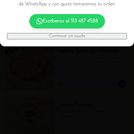
de WhatsApp y con gusto tomaremos tu orden.
Chocolate
Galleta de chocolate (gluten free)
Escríbenos al
313 487 4588
$8.500
Continuar sin ayuda
Galleta Tahine con Chocolate
Galleta de tahine con trozos de chocolate.
$8.500
Lemon Paradise
Cheesecake de limón, hierbabuena con 
arándanos