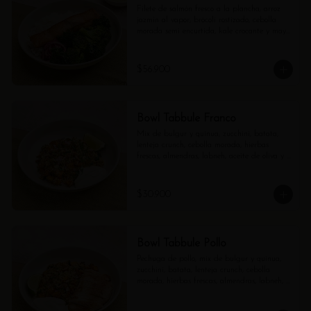
Filete de salmón fresco a la plancha, arroz 
jazmín al vapor, brócoli rostizado, cebolla 
morada semi encurtida, kale crocante y mayo 
verde aparte.
$56.900
Bowl Tabbule Franco
Mix de bulgur y quinua, zucchini, batata, 
lenteja crunch, cebolla morada, hierbas 
frescas, almendras, labneh, aceite de oliva y 
limón.
$30.900
Bowl Tabbule Pollo
Pechuga de pollo, mix de bulgur y quinua, 
zucchini, batata, lenteja crunch, cebolla 
morada, hierbas frescas, almendras, labneh, 
aceite de oliva y limón.