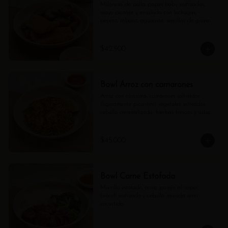
Milanesa de pollo, papas baby rostizadas, 
mayo picante y ensalada con lechugas, 
pepino, rábano, aguacate, semillas de girasol 
y vinagreta de shallots.
$42.500
Bowl Arroz con camarones
Arroz con cúrcuma, camarones salteados 
(ligeramente picantes) vegetales salteados; 
cebolla caramelizada, hierbas frescas y salsa 
pomodoro aparte.
$45.000
Bowl Carne Estofada
Morrillo estofado, arroz jazmín al vapor, 
brócoli rostizado y cebolla morada semi 
encurtida.