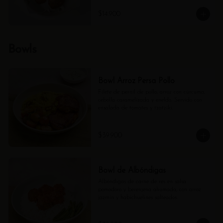
$14.900
Bowls
Bowl Arroz Persa Pollo
Filete de pernil de pollo, arroz con cúrcuma, 
cebolla caramelizada y eneldo. Servido con 
ensalada de tomates y tzatziki.
$39.900
Bowl de Albóndigas
Albóndigas de carne de res en salsa 
pomodoro y berenjena ahumada, con arroz 
jazmín y habichuelines salteados.