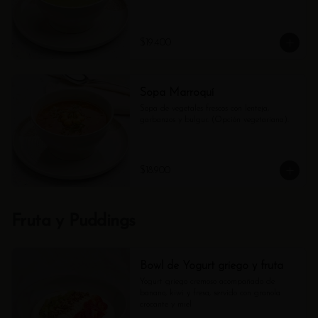
$19.400
Sopa Marroquí
Sopa de vegetales frescos con lenteja, 
garbanzos y bulgur. (Opción vegetariana).
$18.900
Fruta y Puddings
Bowl de Yogurt griego y fruta
Yogurt griego cremoso acompañado de 
banano, kiwi y fresa, servido con granola 
crocante y miel