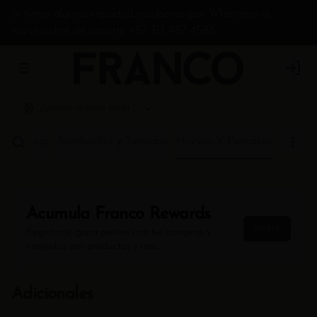
Si tienes alguna inquietud escríbenos por Whatsapp a
nuestro chat de soporte +57 313 487 4588
Abrir menu de navegación
Login
¿Dónde quieres pedir?
y Puddings
Sandwiches y Tostadas
Huevos Y Pancakes
Acumula
Franco Rewards
Únete
Regístrate, gana puntos con tus compras y
canjealos por productos y más
Adicionales