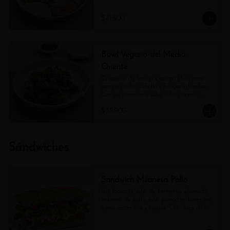
$41.500
Bowl Vegano del Medio
Oriente
Croquetas de lenteja y quinoa (5u), arroz 
jazmín, coliflor, cebolla y hongos salteados. 
Con ají yemenita y salsa tahine aparte. 
(Contiene ajonjolí).
$35.900
Sándwiches
Sandwich Milanesa Pollo
Pan focaccia, salsa de berenjena ahumada, 
milanesa de pollo, salsa pomodoro berenjena, 
queso mozzarella y rúgula. Con chips de 
tubérculos.