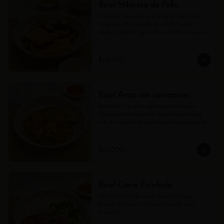
Bowl Milanesa de Pollo
Milanesa de pollo, papas baby rostizadas, 
mayo picante y ensalada con lechugas, 
pepino, rábano, aguacate, semillas de girasol 
y vinagreta de shallots.
$42.500
Bowl Arroz con camarones
Arroz con cúrcuma, camarones salteados 
(ligeramente picantes) vegetales salteados; 
cebolla caramelizada, hierbas frescas y salsa 
pomodoro aparte.
$45.000
Bowl Carne Estofada
Morrillo estofado, arroz jazmín al vapor, 
brócoli rostizado y cebolla morada semi 
encurtida.