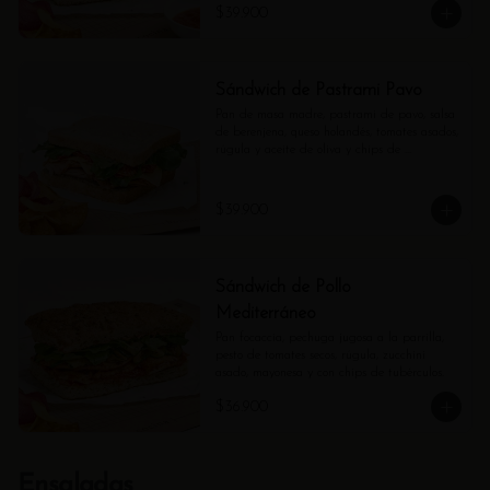
$39.900
Sándwich de Pastrami Pavo
Pan de masa madre, pastrami de pavo, salsa 
de berenjena, queso holandés, tomates asados, 
rúgula y aceite de oliva y chips de 
tubérculos.
$39.900
Sándwich de Pollo
Mediterráneo
Pan focaccia, pechuga jugosa a la parrilla, 
pesto de tomates secos, rúgula, zucchini 
asado, mayonesa y con chips de tubérculos.
$36.900
Ensaladas