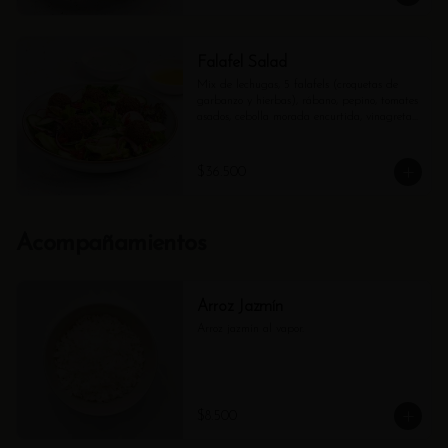
Falafel Salad
Mix de lechugas, 5 falafels (croquetas de 
garbanzo y hierbas), rábano, pepino, tomates 
asados, cebolla morada encurtida, vinagreta 
cítrica y Tzatziki.
$36.500
Acompañamientos
Arroz Jazmín
Arroz jazmín al vapor.
$8.500