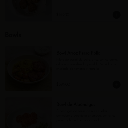
$14.900
Bowls
Bowl Arroz Persa Pollo
Filete de pernil de pollo, arroz con cúrcuma, 
cebolla caramelizada y eneldo. Servido con 
ensalada de tomates y tzatziki.
$39.900
Bowl de Albóndigas
Albóndigas de carne de res en salsa 
pomodoro y berenjena ahumada, con arroz 
jazmín y habichuelines salteados.