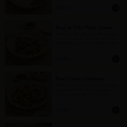
$39.900
Bowl de Pollo Medio Oriente
Pechuga de pollo, cous cous, coliflor, cebolla y 
hongos salteados en mezcla de condimentos. 
Ají yemenita y salsa tahine aparte. (Contiene 
ajonjolí).
$41.000
Bowl Chicken Chimichurri
Filete de pernil de pollo, chimichurri, papas 
rostizadas, ensalada de lechugas, pepino, 
rábano, aguacate, semillas de girasol y 
vinagreta de balsámico.
$41.000