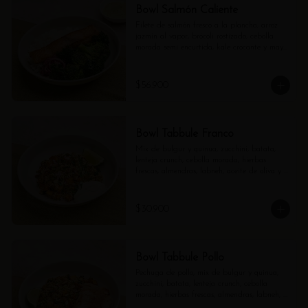
Bowl Salmón Caliente
Filete de salmón fresco a la plancha, arroz 
jazmín al vapor, brócoli rostizado, cebolla 
morada semi encurtida, kale crocante y mayo 
verde aparte.
$56.900
Bowl Tabbule Franco
Mix de bulgur y quinua, zucchini, batata, 
lenteja crunch, cebolla morada, hierbas 
frescas, almendras, labneh, aceite de oliva y 
limón.
$30.900
Bowl Tabbule Pollo
Pechuga de pollo, mix de bulgur y quinua, 
zucchini, batata, lenteja crunch, cebolla 
morada, hierbas frescas, almendras, labneh, 
aceite de oliva y limón.