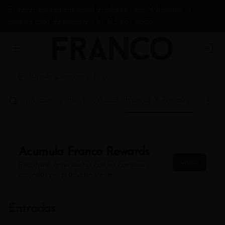
Si tienes alguna inquietud escríbenos por Whatsapp a
nuestro chat de soporte +57 313 487 4588
Abrir menu de navegación
Login
¿Dónde quieres pedir?
y Puddings
Sandwiches y Tostadas
Huevos Y Pancakes
Acumula
Franco Rewards
Únete
Regístrate, gana puntos con tus compras y
canjealos por productos y más
Entradas