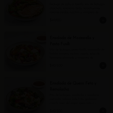
Pechuga de pollo al tomillo, mix de lechugas, 
alcachofa, zanahoria baby, habichuelines, 
tomates asados, zucchini y vinagreta de 
estragón.
$41.900
Ensalada de Mozzarella y
Pasta Fusilli
Mix de lechugas, pasta fusilli, mozzarella de 
búfala, tomates, zuchini, rúgula, salsa de 
berenjena ahumada y vinagreta de 
balsámico.
$40.500
Ensalada de Queso Feta y
Remolacha
Mix de lechugas, remolacha y zanahoria 
rostizada, rábano, kale frito, garbanzo 
crunch, nuez del nogal, queso feta y 
vinagreta de balsámico.
$40.500