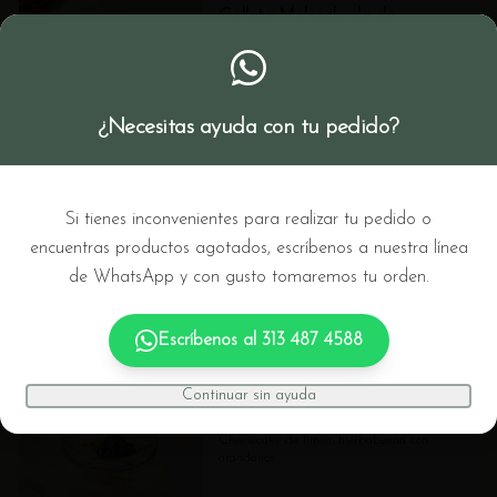
Galleta Melcochuda de
Chocolate
Galleta de chocolate (gluten free)
¿Necesitas ayuda con tu pedido?
$8.500
Galleta Tahine con Chocolate
Si tienes inconvenientes para realizar tu pedido o
Galleta de tahine con trozos de chocolate.
encuentras productos agotados, escríbenos a nuestra línea
de WhatsApp y con gusto tomaremos tu orden.
$8.500
Escríbenos al
313 487 4588
Continuar sin ayuda
Lemon Paradise
Cheesecake de limón, hierbabuena con 
arándanos