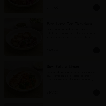
$44.900
Bowl Lomo Con Chimichurri
Lomo de res salteado, cebolla morada, 
chimichurri, papas rostizadas, ensalada de 
lechugas, pepino, rábano, aguacate, semillas 
de girasol y vinagreta de balsámico.
$48.000
Bowl Pollo al Limon
Pechuga de pollo al limón y pimienta, cous 
cous o arroz jazmín al vapor, batatas y 
brócolis rostizados, almendras tostadas y 
mayo verde.
$39.900