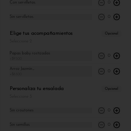
Con servilletas.
0
arándanos, banano y fresas, con opción de 
dulce de leche o miel de maple.
Sin servilletas.
0
$25.900
Elige tus acompañamientos
Opcional
Seleccione 2
Papas baby rostizadas
0
+
$9.500
Arroz Jazmín_
0
+
$8.500
Personaliza tu ensalada
Opcional
Seleccione 3
Conócenos
Sin croutones
0
Ubicación
Términos y condiciones
Sin semillas
0
Política de privacidad