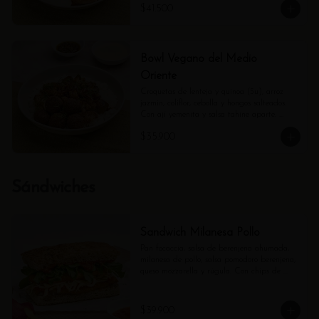
$41.500
Bowl Vegano del Medio
Oriente
Croquetas de lenteja y quinoa (5u), arroz 
jazmín, coliflor, cebolla y hongos salteados. 
Con ají yemenita y salsa tahine aparte. 
(Contiene ajonjolí).
$35.900
Sándwiches
Sandwich Milanesa Pollo
Pan focaccia, salsa de berenjena ahumada, 
milanesa de pollo, salsa pomodoro berenjena, 
queso mozzarella y rúgula. Con chips de 
tubérculos.
$39.900