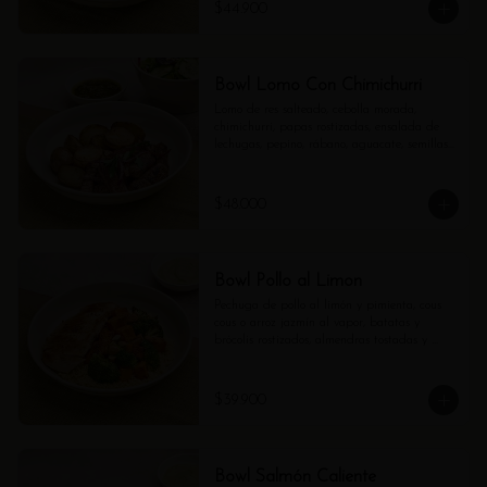
$44.900
Bowl Lomo Con Chimichurri
Lomo de res salteado, cebolla morada, 
chimichurri, papas rostizadas, ensalada de 
lechugas, pepino, rábano, aguacate, semillas 
de girasol y vinagreta de balsámico.
$48.000
Bowl Pollo al Limon
Pechuga de pollo al limón y pimienta, cous 
cous o arroz jazmín al vapor, batatas y 
brócolis rostizados, almendras tostadas y 
mayo verde.
$39.900
Bowl Salmón Caliente