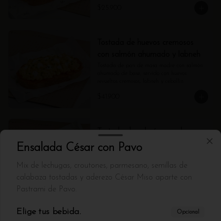
$25.900
Tostada de huevos cremosos
con salmón ahumado y labneh
Tostada de pan de masa madre con salmón 
ahumado de base, servido con huevos 
revueltos cremosos, labneh y cebollin
$41.900
Tostada de salmón curado
Tostada de pan de masa madre con base de 
Ensalada César con Pavo
labneh, servido con salmón curado, cebolla 
sumac  y alcaparras
Mix de lechugas, croutones, parmesano, semillas de
calabaza tostadas y aderezo César Miso aparte con
$36.900
Pastrami de Pavo.
Elige tus bebida.
Opcional