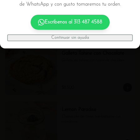
de WhatsApp y con gusto tomaremos tu orden.
Chocolate
Galleta de chocolate (gluten free)
Escríbenos al
313 487 4588
$8.500
Continuar sin ayuda
Galleta Tahine con Chocolate
Galleta de tahine con trozos de chocolate.
$8.500
Lemon Paradise
Cheesecake de limón, hierbabuena con 
arándanos