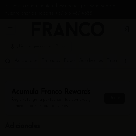
Si tienes alguna inquietud escríbenos por Whatsapp a
nuestro chat de soporte +57 313 487 4588
Abrir menu de navegación
Login
¿Dónde quieres pedir?
Adicionales
Entradas
Bowls
Sándwiches
Ensaladas
A
Acumula
Franco Rewards
Únete
Regístrate, gana puntos con tus compras y
canjealos por productos y más
Adicionales