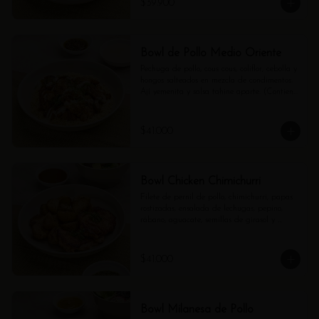
$39.900
Bowl de Pollo Medio Oriente
Pechuga de pollo, cous cous, coliflor, cebolla y 
hongos salteados en mezcla de condimentos. 
Ají yemenita y salsa tahine aparte. (Contiene 
ajonjolí).
$41.000
Bowl Chicken Chimichurri
Filete de pernil de pollo, chimichurri, papas 
rostizadas, ensalada de lechugas, pepino, 
rábano, aguacate, semillas de girasol y 
vinagreta de balsámico.
$41.000
Bowl Milanesa de Pollo