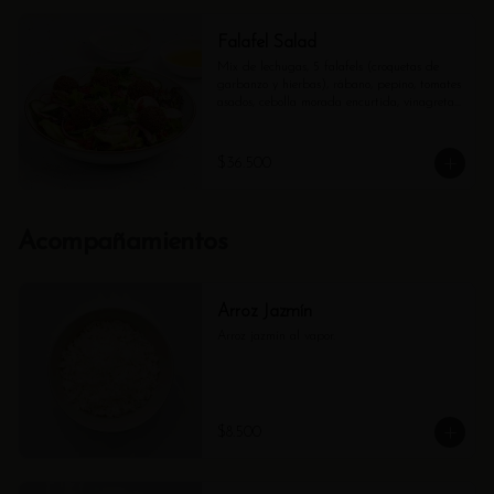
Falafel Salad
Mix de lechugas, 5 falafels (croquetas de 
garbanzo y hierbas), rábano, pepino, tomates 
asados, cebolla morada encurtida, vinagreta 
cítrica y Tzatziki.
$36.500
Acompañamientos
Arroz Jazmín
Arroz jazmín al vapor.
$8.500