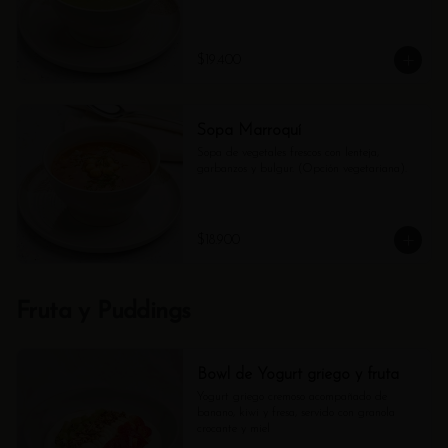
$19.400
Sopa Marroquí
Sopa de vegetales frescos con lenteja, 
garbanzos y bulgur. (Opción vegetariana).
$18.900
Fruta y Puddings
Bowl de Yogurt griego y fruta
Yogurt griego cremoso acompañado de 
banano, kiwi y fresa, servido con granola 
crocante y miel