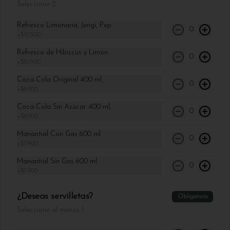
Huevos Y Pancakes
Seleccione 2
Refresco Limonaria, Jengi, Pep.
0
Fritata de vegetales
+
$10.500
Fritata de vegetales rostizados con camote, 
Refresco de Hibiscus y Limón..
zucchini, brócoli, tomate deshidratado, queso 
0
feta y parmesano, acompañado de rugulas 
+
$10.500
aderezadas con vinagreta citrica.
Coca-Cola Original 400 ml,
0
$34.900
+
$8.900
Coca-Cola Sin Azúcar 400 ml,
0
+
$8.900
Huevos estrellados con papas
Manantial Con Gas 600 ml
Huevos estrellados con papas baby 
0
+
$7.900
rostizadas y cebollin
Manantial Sin Gas 600 ml
0
+
$7.900
$29.900
¿Deseas servilletas?
Obligatorio
Seleccione al menos 1
Pancakes con fruta
Pancakes esponjosos acompañados de 