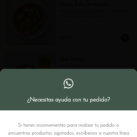
Papas Baby Rostizadas
Papas baby rostizadas al horno con aceite de 
oliva extra virgen, ajo y romero.
$9.500
Side Salad
Mix de lechugas, tomates uvalina, pepino 
europeo, rábano, semillas de girasol tostadas 
y vinagreta de shallots.
$18.900
¿Necesitas ayuda con tu pedido?
Postres
Si tienes inconvenientes para realizar tu pedido o
encuentras productos agotados, escríbenos a nuestra línea
Galleta Melcochuda de