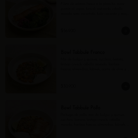
Filete de salmón fresco a la plancha, arroz 
jazmín al vapor, brócoli rostizado, cebolla 
morada semi encurtida, kale crocante y mayo 
verde aparte.
$56.900
Bowl Tabbule Franco
Mix de bulgur y quinua, zucchini, batata, 
lenteja crunch, cebolla morada, hierbas 
frescas, almendras, labneh, aceite de oliva y 
limón.
$30.900
Bowl Tabbule Pollo
Pechuga de pollo, mix de bulgur y quinua, 
zucchini, batata, lenteja crunch, cebolla 
morada, hierbas frescas, almendras, labneh, 
aceite de oliva y limón.