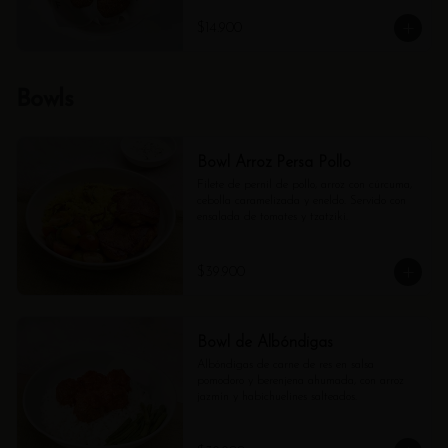
$14.900
Bowls
Bowl Arroz Persa Pollo
Filete de pernil de pollo, arroz con cúrcuma, 
cebolla caramelizada y eneldo. Servido con 
ensalada de tomates y tzatziki.
$39.900
Bowl de Albóndigas
Albóndigas de carne de res en salsa 
pomodoro y berenjena ahumada, con arroz 
jazmín y habichuelines salteados.