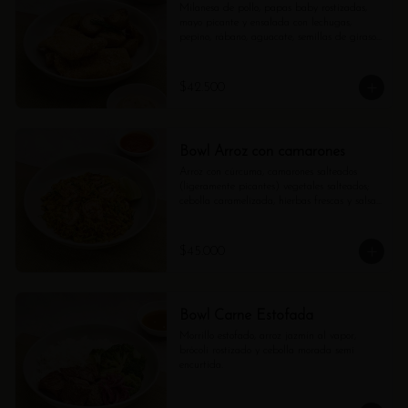
Milanesa de pollo, papas baby rostizadas, 
mayo picante y ensalada con lechugas, 
pepino, rábano, aguacate, semillas de girasol 
y vinagreta de shallots.
$42.500
Bowl Arroz con camarones
Arroz con cúrcuma, camarones salteados 
(ligeramente picantes) vegetales salteados; 
cebolla caramelizada, hierbas frescas y salsa 
pomodoro aparte.
$45.000
Bowl Carne Estofada
Morrillo estofado, arroz jazmín al vapor, 
brócoli rostizado y cebolla morada semi 
encurtida.