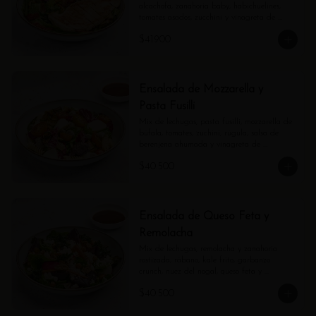
alcachofa, zanahoria baby, habichuelines, 
tomates asados, zucchini y vinagreta de 
estragón.
$41.900
Ensalada de Mozzarella y
Pasta Fusilli
Mix de lechugas, pasta fusilli, mozzarella de 
búfala, tomates, zuchini, rúgula, salsa de 
berenjena ahumada y vinagreta de 
balsámico.
$40.500
Ensalada de Queso Feta y
Remolacha
Mix de lechugas, remolacha y zanahoria 
rostizada, rábano, kale frito, garbanzo 
crunch, nuez del nogal, queso feta y 
vinagreta de balsámico.
$40.500