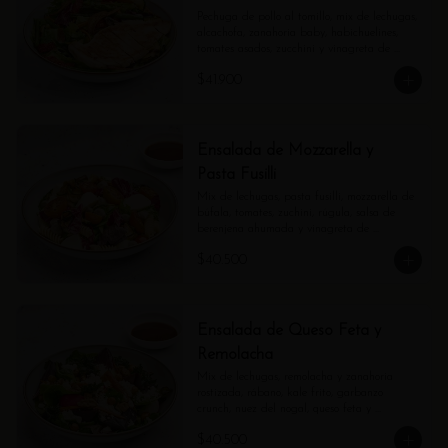
Pechuga de pollo al tomillo, mix de lechugas, 
alcachofa, zanahoria baby, habichuelines, 
tomates asados, zucchini y vinagreta de 
estragón.
$41.900
Ensalada de Mozzarella y
Pasta Fusilli
Mix de lechugas, pasta fusilli, mozzarella de 
búfala, tomates, zuchini, rúgula, salsa de 
berenjena ahumada y vinagreta de 
balsámico.
$40.500
Ensalada de Queso Feta y
Remolacha
Mix de lechugas, remolacha y zanahoria 
rostizada, rábano, kale frito, garbanzo 
crunch, nuez del nogal, queso feta y 
vinagreta de balsámico.
$40.500