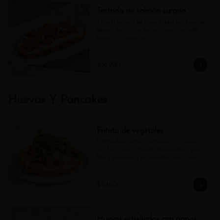
Tostada de salmón curado
Tostada de pan de masa madre con base de 
labneh, servido con salmón curado, cebolla 
sumac  y alcaparras
$36.900
Huevos Y Pancakes
Fritata de vegetales
Fritata de vegetales rostizados con camote, 
zucchini, brócoli, tomate deshidratado, queso 
feta y parmesano, acompañado de rugulas 
aderezadas con vinagreta citrica.
$34.900
Huevos estrellados con papas