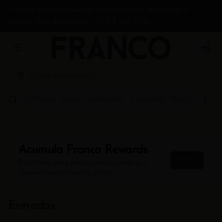
Si tienes alguna inquietud escríbenos por Whatsapp a
nuestro chat de soporte +57 313 487 4588
Abrir menu de navegación
Login
¿Dónde quieres pedir?
Entradas
Bowls
Sándwiches
Ensaladas
Acompañamien
Acumula
Franco Rewards
Únete
Regístrate, gana puntos con tus compras y
canjealos por productos y más
Entradas