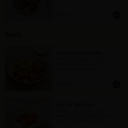
$14.900
Bowls
Bowl Arroz Persa Pollo
Filete de pernil de pollo, arroz con cúrcuma, 
cebolla caramelizada y eneldo. Servido con 
ensalada de tomates y tzatziki.
$39.900
Bowl de Albóndigas
Albóndigas de carne de res en salsa 
pomodoro y berenjena ahumada, con arroz 
jazmín y habichuelines salteados.