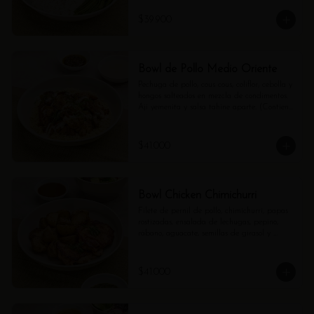
$39.900
Bowl de Pollo Medio Oriente
Pechuga de pollo, cous cous, coliflor, cebolla y 
hongos salteados en mezcla de condimentos. 
Ají yemenita y salsa tahine aparte. (Contiene 
ajonjolí).
$41.000
Bowl Chicken Chimichurri
Filete de pernil de pollo, chimichurri, papas 
rostizadas, ensalada de lechugas, pepino, 
rábano, aguacate, semillas de girasol y 
vinagreta de balsámico.
$41.000