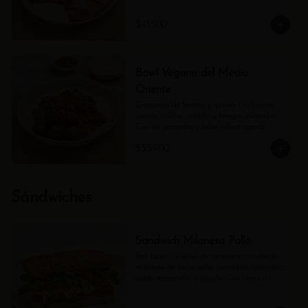
$41.500
Bowl Vegano del Medio
Oriente
Croquetas de lenteja y quinoa (5u), arroz 
jazmín, coliflor, cebolla y hongos salteados. 
Con ají yemenita y salsa tahine aparte. 
(Contiene ajonjolí).
$35.900
Sándwiches
Sandwich Milanesa Pollo
Pan focaccia, salsa de berenjena ahumada, 
milanesa de pollo, salsa pomodoro berenjena, 
queso mozzarella y rúgula. Con chips de 
tubérculos.