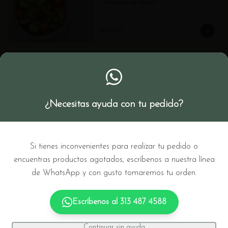
y vinagreta de shallots.
$18.900
Postres
Galleta Melcochuda de
¿Necesitas ayuda con tu pedido?
Chocolate
Galleta de chocolate (gluten free)
Si tienes inconvenientes para realizar tu pedido o
$8.500
encuentras productos agotados, escríbenos a nuestra línea
de WhatsApp y con gusto tomaremos tu orden.
Galleta Tahine con Chocolate
Escríbenos al
313 487 4588
Galleta de tahine con trozos de chocolate.
Continuar sin ayuda