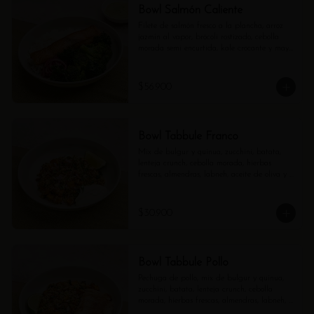
Bowl Salmón Caliente
Filete de salmón fresco a la plancha, arroz 
jazmín al vapor, brócoli rostizado, cebolla 
morada semi encurtida, kale crocante y mayo 
verde aparte.
$56.900
Bowl Tabbule Franco
Mix de bulgur y quinua, zucchini, batata, 
lenteja crunch, cebolla morada, hierbas 
frescas, almendras, labneh, aceite de oliva y 
limón.
$30.900
Bowl Tabbule Pollo
Pechuga de pollo, mix de bulgur y quinua, 
zucchini, batata, lenteja crunch, cebolla 
morada, hierbas frescas, almendras, labneh, 
aceite de oliva y limón.