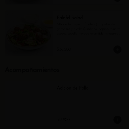
Falafel Salad
Mix de lechugas, 5 falafels (croquetas de 
garbanzo y hierbas), rábano, pepino, tomates 
asados, cebolla morada encurtida, vinagreta 
cítrica y Tzatziki.
$36.500
Acompañamientos
Adicion de Pollo
$13.900