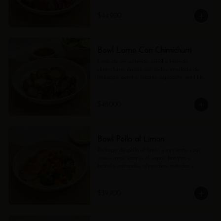
$44.900
Bowl Lomo Con Chimichurri
Lomo de res salteado, cebolla morada, 
chimichurri, papas rostizadas, ensalada de 
lechugas, pepino, rábano, aguacate, semillas 
de girasol y vinagreta de balsámico.
$48.000
Bowl Pollo al Limon
Pechuga de pollo al limón y pimienta, cous 
cous o arroz jazmín al vapor, batatas y 
brócolis rostizados, almendras tostadas y 
mayo verde.
$39.900