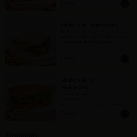
$39.900
Sándwich de Pastrami Pavo
Pan de masa madre, pastrami de pavo, salsa 
de berenjena, queso holandés, tomates asados, 
rúgula y aceite de oliva y chips de 
tubérculos.
$39.900
Sándwich de Pollo
Mediterráneo
Pan focaccia, pechuga jugosa a la parrilla, 
pesto de tomates secos, rúgula, zucchini 
asado, mayonesa y con chips de tubérculos.
$36.900
Ensaladas