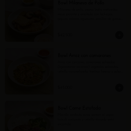
Bowl Milanesa de Pollo
Milanesa de pollo, papas baby rostizadas, 
mayo picante y ensalada con lechugas, 
pepino, rábano, aguacate, semillas de girasol 
y vinagreta de shallots.
$42.500
Bowl Arroz con camarones
Arroz con cúrcuma, camarones salteados 
(ligeramente picantes) vegetales salteados; 
cebolla caramelizada, hierbas frescas y salsa 
pomodoro aparte.
$45.000
Bowl Carne Estofada
Morrillo estofado, arroz jazmín al vapor, 
brócoli rostizado y cebolla morada semi 
encurtida.