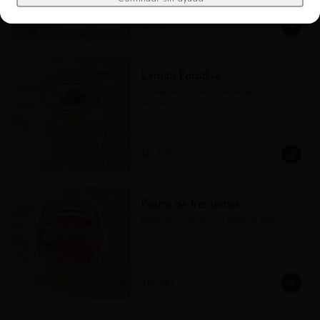
$8.500
Lemon Paradise
Cheesecake de limón, hierbabuena con 
arándanos
$16.500
Postre de tres leches
Postre de tres leches con dulce de leche
$16.500