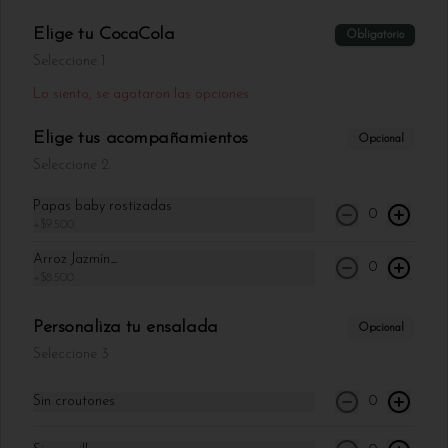
Pancakes esponjosos acompañados de 
Elige tu CocaCola
Obligatorio
arándanos, banano y fresas, con opción de 
dulce de leche o miel de maple.
Seleccione 1
Lo siento, se agotaron las opciones
$25.900
Elige tus acompañamientos
Opcional
Seleccione 2
Papas baby rostizadas
0
+
$9.500
Arroz Jazmín_
0
+
$8.500
Personaliza tu ensalada
Opcional
Seleccione 3
Conócenos
Sin croutones
0
Ubicación
Términos y condiciones