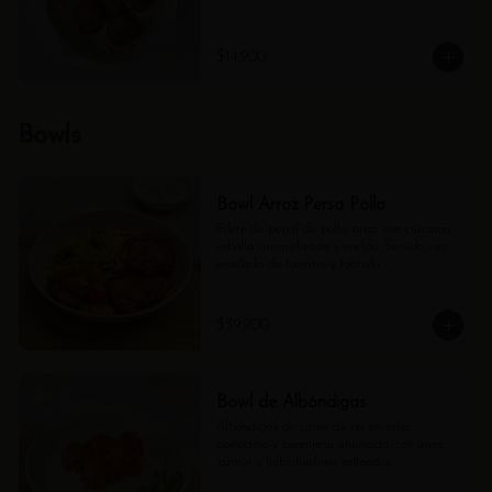
$14.900
Bowls
Bowl Arroz Persa Pollo
Filete de pernil de pollo, arroz con cúrcuma, 
cebolla caramelizada y eneldo. Servido con 
ensalada de tomates y tzatziki.
$39.900
Bowl de Albóndigas
Albóndigas de carne de res en salsa 
pomodoro y berenjena ahumada, con arroz 
jazmín y habichuelines salteados.