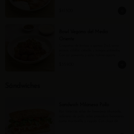
$41.500
Bowl Vegano del Medio
Oriente
Croquetas de lenteja y quinoa (5u), arroz 
jazmín, coliflor, cebolla y hongos salteados. 
Con ají yemenita y salsa tahine aparte. 
(Contiene ajonjolí).
$35.900
Sándwiches
Sandwich Milanesa Pollo
Pan focaccia, salsa de berenjena ahumada, 
milanesa de pollo, salsa pomodoro berenjena, 
queso mozzarella y rúgula. Con chips de 
tubérculos.