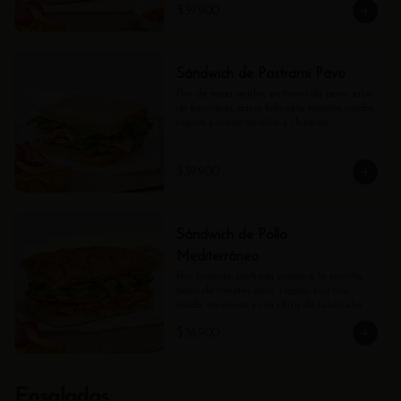
$39.900
Sándwich de Pastrami Pavo
Pan de masa madre, pastrami de pavo, salsa 
de berenjena, queso holandés, tomates asados, 
rúgula y aceite de oliva y chips de 
tubérculos.
$39.900
Sándwich de Pollo
Mediterráneo
Pan focaccia, pechuga jugosa a la parrilla, 
pesto de tomates secos, rúgula, zucchini 
asado, mayonesa y con chips de tubérculos.
$36.900
Ensaladas