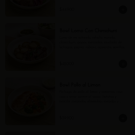
$44.900
Bowl Lomo Con Chimichurri
Lomo de res salteado, cebolla morada, 
chimichurri, papas rostizadas, ensalada de 
lechugas, pepino, rábano, aguacate, semillas 
de girasol y vinagreta de balsámico.
$48.000
Bowl Pollo al Limon
Pechuga de pollo al limón y pimienta, cous 
cous o arroz jazmín al vapor, batatas y 
brócolis rostizados, almendras tostadas y 
mayo verde.
$39.900