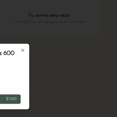
Tu carrito esta vacío
Los productos que agregues aparecerán aquí
s 600
Close
$7.900