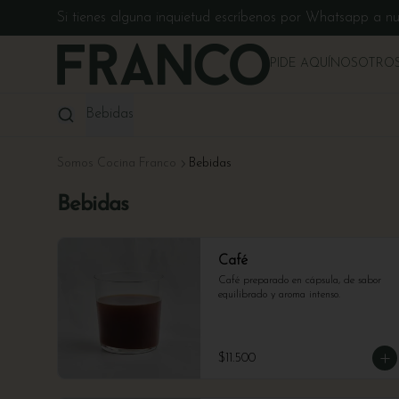
Si tienes alguna inquietud escríbenos por Whatsapp a n
PIDE AQUÍ
NOSOTRO
Bebidas
Somos Cocina Franco
Bebidas
Bebidas
Café
Café preparado en cápsula, de sabor 
equilibrado y aroma intenso.
$11.500