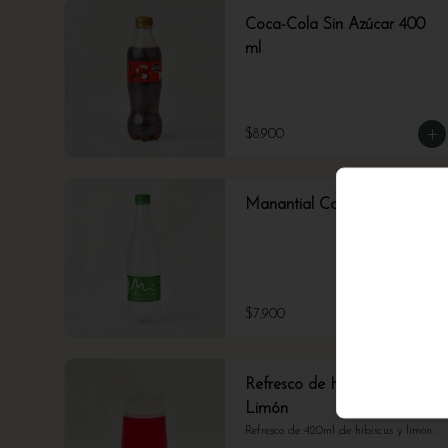
Coca-Cola Sin Azúcar 400
ml
$8.900
Manantial Con Gas 600 ml
$7.900
Refresco de Hibiscus y
Limón
Refresco de 420ml de hibiscus y limón.