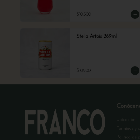
$10.500
Stella Artois 269ml
$10.900
Conócen
Ubicación
Términos y 
Política de 