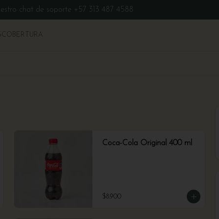
uestro chat de soporte +57 313 487 4588
S
COBERTURA
Coca-Cola Original 400 ml
$8.900