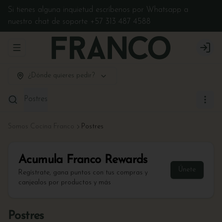
Si tienes alguna inquietud escríbenos por Whatsapp a
nuestro chat de soporte +57 313 487 4588
Abrir menu de navegación
Login
¿Dónde quieres pedir?
Postres
Somos Cocina Franco
Postres
Acumula
Franco Rewards
Únete
Regístrate, gana puntos con tus compras y
canjealos por productos y más
Postres