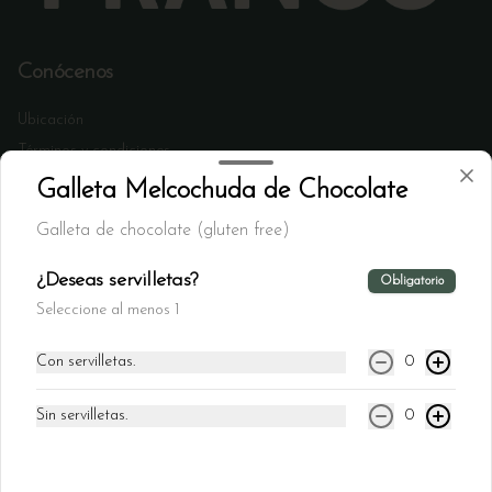
Conócenos
Ubicación
Términos y condiciones
Política de privacidad
Galleta Melcochuda de Chocolate
Redes sociales
Galleta de chocolate (gluten free)
Instagram
¿Deseas servilletas?
Obligatorio
Facebook
Seleccione al menos 1
Con servilletas.
0
Mi cuenta
Pedir
Sin servilletas.
0
Iniciar sesión