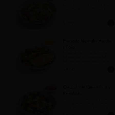
Mix de lechugas, croutones, parmesano, 
semillas de calabaza tostadas y aderezo 
César Miso aparte con Pastrami de 
Pavo.
$43.900
Ensalada Vegetales Asados
y Pollo
Pechuga de pollo al tomillo, mix de 
lechugas, alcachofa, zanahoria baby, 
habichuelines, tomates asados, zucchini y 
vinagreta de estragón.
$41.900
Ensalada de Queso Feta y
Remolacha
Mix de lechugas, remolacha y zanahoria 
rostizada, rábano, kale frito, garbanzo 
crunch, nuez del nogal, queso feta y 
vinagreta de balsámico.