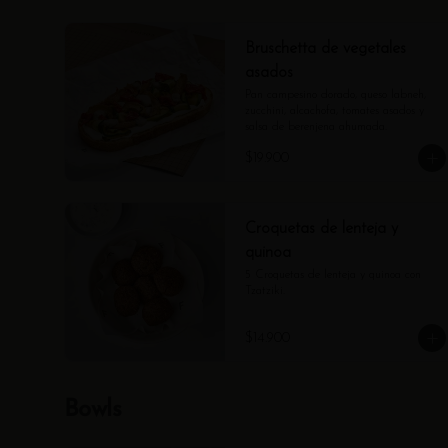
Bruschetta de vegetales
asados
Pan campesino dorado, queso labneh, 
zucchini, alcachofa, tomates asados y 
salsa de berenjena ahumada.
$19.900
Croquetas de lenteja y
quinoa
5 Croquetas de lenteja y quinoa con 
Tzatziki.
$14.900
Bowls