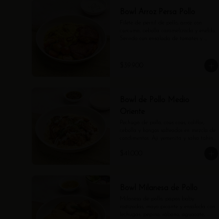
Bowl Arroz Persa Pollo
Filete de pernil de pollo, arroz con 
cúrcuma, cebolla caramelizada y eneldo. 
Servido con ensalada de tomates y 
tzatziki.
$39.900
Bowl de Pollo Medio
Oriente
Pechuga de pollo, cous cous, coliflor, 
cebolla y hongos salteados en mezcla de 
condimentos. Ají yemenita y salsa tahine 
aparte. (Contiene ajonjolí).
$41.000
Bowl Milanesa de Pollo
Milanesa de pollo, papas baby 
rostizadas, mayo picante y ensalada con 
lechugas, pepino, rábano, aguacate, 