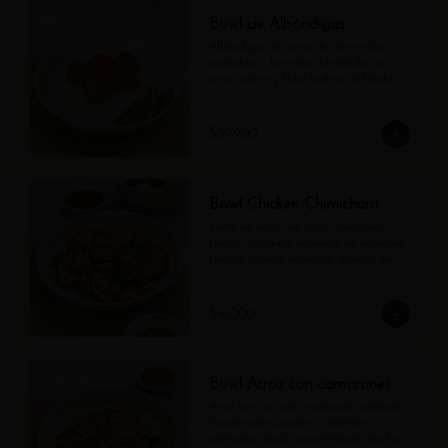
Bowl de Albóndigas
Albóndigas de carne de res en salsa 
pomodoro y berenjena ahumada, con 
arroz jazmín y habichuelines salteados.
$39.900
Bowl Chicken Chimichurri
Filete de pernil de pollo, chimichurri, 
papas rostizadas, ensalada de lechugas, 
pepino, rábano, aguacate, semillas de 
girasol y vinagreta de balsámico.
$41.000
Bowl Arroz con camarones
Arroz con cúrcuma, camarones salteados 
(ligeramente picantes) vegetales 
salteados; cebolla caramelizada, hierbas 