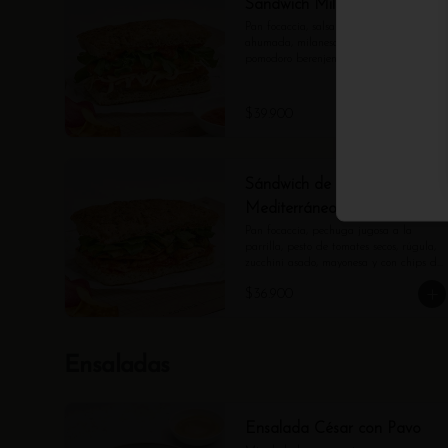
Sandwich Milanesa Pollo
Pan focaccia, salsa de berenjena 
ahumada, milanesa de pollo, salsa 
pomodoro berenjena, queso mozzarella y 
rúgula. Con chips de tubérculos.
$39.900
Sándwich de Pollo
Mediterráneo
Pan focaccia, pechuga jugosa a la 
parrilla, pesto de tomates secos, rúgula, 
zucchini asado, mayonesa y con chips de 
tubérculos.
$36.900
Ensaladas
Ensalada César con Pavo