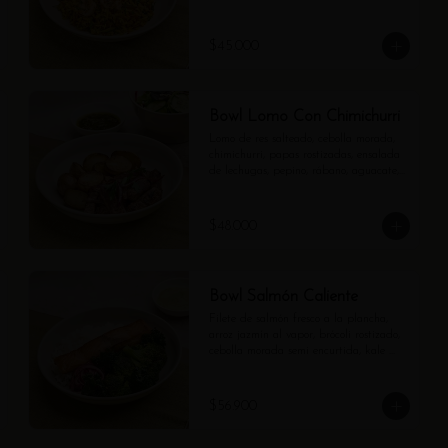
frescas y salsa pomodoro aparte.
$45.000
Bowl Lomo Con Chimichurri
Lomo de res salteado, cebolla morada, 
chimichurri, papas rostizadas, ensalada 
de lechugas, pepino, rábano, aguacate, 
semillas de girasol y vinagreta de 
balsámico.
$48.000
Bowl Salmón Caliente
Filete de salmón fresco a la plancha, 
arroz jazmín al vapor, brócoli rostizado, 
cebolla morada semi encurtida, kale 
crocante y mayo verde aparte.
$56.900