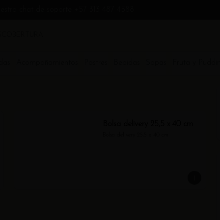
uestro chat de soporte +57 313 487 4588
S
COBERTURA
das
Acompañamientos
Postres
Bebidas
Sopas
Fruta y Puddi
Bolsa delivery 25,5 x 40 cm
Bolsa delivery 25,5 x 40 cm