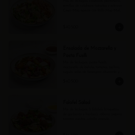
Mix de lechugas, croutones, parmesano, 
semillas de calabaza tostadas y aderezo 
César Miso aparte con Pollo Miso Miel.
$40.500
Ensalada de Mozzarella y
Pasta Fusilli
Mix de lechugas, pasta fusilli, 
mozzarella de búfala, tomates, zuchini, 
rúgula, salsa de berenjena ahumada y 
vinagreta de balsámico.
$40.500
Falafel Salad
Mix de lechugas, 5 falafels (croquetas 
de garbanzo y hierbas), rábano, pepino, 
tomates asados, cebolla morada 
encurtida, vinagreta cítrica y Tzatziki.