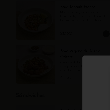
Bowl Tabbule Franco
Mix de bulgur y quinua, zucchini, 
batata, lenteja crunch, cebolla morada, 
hierbas frescas, almendras, labneh, 
aceite de oliva y limón.
$30.900
Bowl Vegano del Medio
Oriente
Croquetas de lenteja y quinoa (5u), 
arroz jazmín, coliflor, cebolla y hongos 
salteados. Con ají yemenita y salsa 
tahine aparte. (Contiene ajonjolí).
$35.900
Sándwiches