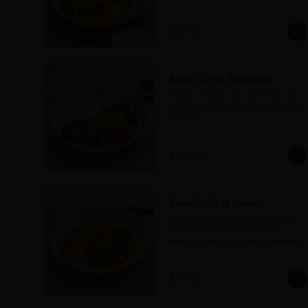
semillas de girasol y vinagreta de 
shallots.
$42.500
Bowl Carne Estofada
Morrillo estofado, arroz jazmín al vapor, 
brócoli rostizado y cebolla morada semi 
encurtida.
$44.900
Bowl Pollo al Limon
Pechuga de pollo al limón y pimienta, 
cous cous o arroz jazmín al vapor, 
batatas y brócolis rostizados, almendras 
tostadas y mayo verde.
$39.900