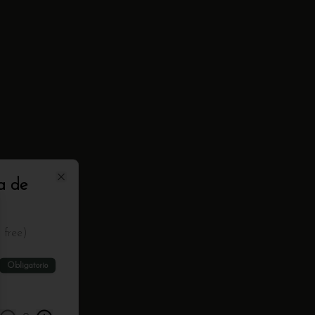
a de
Close
 free)
Obligatorio