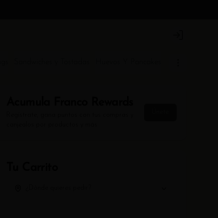
Login
ngs
Sandwiches y Tostadas
Huevos Y Pancakes
Acumula
Franco Rewards
Únete
Regístrate, gana puntos con tus compras y
canjealos por productos y más
Tu Carrito
¿Dónde quieres pedir?