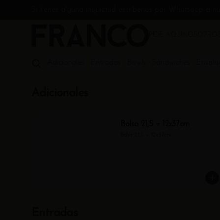
Si tienes alguna inquietud escríbenos por Whatsapp a n
PIDE AQUÍ
NOSOTRO
Adicionales
Entradas
Bowls
Sándwiches
Ensala
Adicionales
Bolsa 21,5 + 12x37cm
Bolsa 21,5 + 12x37cm
Entradas