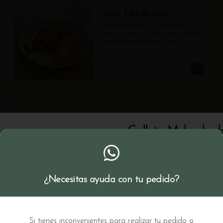
Bowl Tabbule Pollo
Pechuga de pollo, mix de bulgur y 
quinua, zucchini, batata, lenteja crunch, 
cebolla morada, hierbas frescas, 
almendras, labneh, aceite de oliva y 
limón.
$41.500
Galleta Melcochud
Chocolate
Galleta de chocolate (gluten
¿Necesitas ayuda con tu pedido?
¿Deseas servilletas?
Seleccione al menos 1
Si tienes inconvenientes para realizar tu pedido o