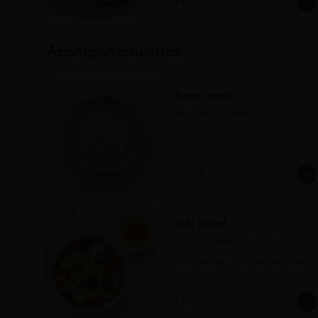
$40.500
Acompañamientos
Arroz Jazmín
Arroz jazmín al vapor.
$8.500
Side Salad
Mix de lechugas, tomates uvalina, 
pepino europeo, rábano, semillas de 
girasol tostadas y vinagreta de shallots.
$18.900